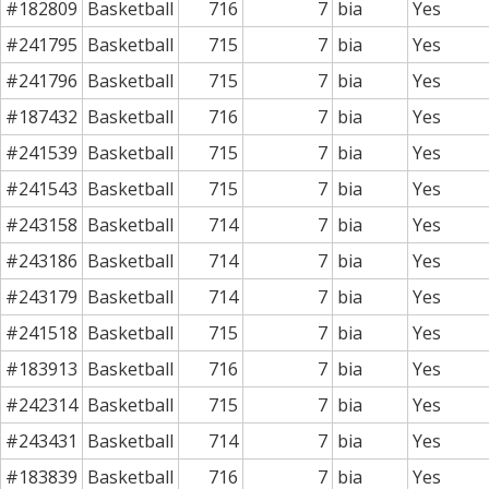
#182809
Basketball
716
7
bia
Yes
#241795
Basketball
715
7
bia
Yes
#241796
Basketball
715
7
bia
Yes
#187432
Basketball
716
7
bia
Yes
#241539
Basketball
715
7
bia
Yes
#241543
Basketball
715
7
bia
Yes
#243158
Basketball
714
7
bia
Yes
#243186
Basketball
714
7
bia
Yes
#243179
Basketball
714
7
bia
Yes
#241518
Basketball
715
7
bia
Yes
#183913
Basketball
716
7
bia
Yes
#242314
Basketball
715
7
bia
Yes
#243431
Basketball
714
7
bia
Yes
#183839
Basketball
716
7
bia
Yes