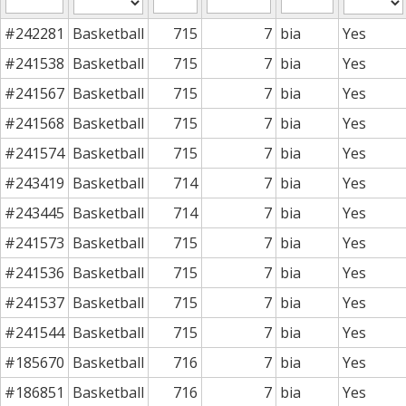
#242281
Basketball
715
7
bia
Yes
#241538
Basketball
715
7
bia
Yes
#241567
Basketball
715
7
bia
Yes
#241568
Basketball
715
7
bia
Yes
#241574
Basketball
715
7
bia
Yes
#243419
Basketball
714
7
bia
Yes
#243445
Basketball
714
7
bia
Yes
#241573
Basketball
715
7
bia
Yes
#241536
Basketball
715
7
bia
Yes
#241537
Basketball
715
7
bia
Yes
#241544
Basketball
715
7
bia
Yes
#185670
Basketball
716
7
bia
Yes
#186851
Basketball
716
7
bia
Yes