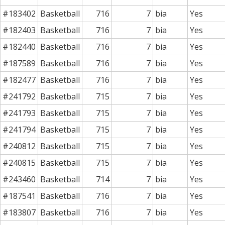
#183402
Basketball
716
7
bia
Yes
#182403
Basketball
716
7
bia
Yes
#182440
Basketball
716
7
bia
Yes
#187589
Basketball
716
7
bia
Yes
#182477
Basketball
716
7
bia
Yes
#241792
Basketball
715
7
bia
Yes
#241793
Basketball
715
7
bia
Yes
#241794
Basketball
715
7
bia
Yes
#240812
Basketball
715
7
bia
Yes
#240815
Basketball
715
7
bia
Yes
#243460
Basketball
714
7
bia
Yes
#187541
Basketball
716
7
bia
Yes
#183807
Basketball
716
7
bia
Yes