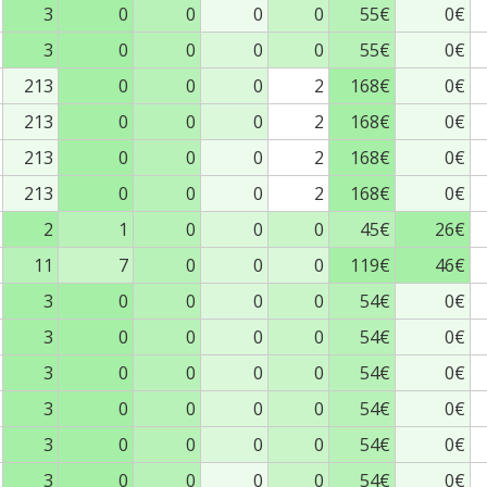
3
0
0
0
0
55€
0€
3
0
0
0
0
55€
0€
213
0
0
0
2
168€
0€
213
0
0
0
2
168€
0€
213
0
0
0
2
168€
0€
213
0
0
0
2
168€
0€
2
1
0
0
0
45€
26€
11
7
0
0
0
119€
46€
3
0
0
0
0
54€
0€
3
0
0
0
0
54€
0€
3
0
0
0
0
54€
0€
3
0
0
0
0
54€
0€
3
0
0
0
0
54€
0€
3
0
0
0
0
54€
0€