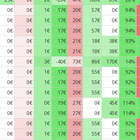
0€
0€
1€
17€
20€
57€
0€
94%
0€
0€
1€
17€
20€
57€
0€
94%
0€
0€
1€
17€
20€
57€
0€
94%
0€
0€
1€
17€
21€
18€
38€
93%
0€
0€
1€
17€
21€
18€
38€
93%
0€
0€
3€
-40€
73€
86€
170€
14%
0€
0€
1€
17€
20€
55€
0€
92%
0€
0€
1€
17€
20€
55€
0€
92%
0€
0€
1€
17€
20€
55€
0€
92%
0€
0€
0€
19€
27€
0€
45€
114%
0€
0€
0€
19€
27€
0€
45€
114%
0€
0€
1€
17€
20€
55€
0€
92%
0€
0€
1€
17€
20€
55€
0€
92%