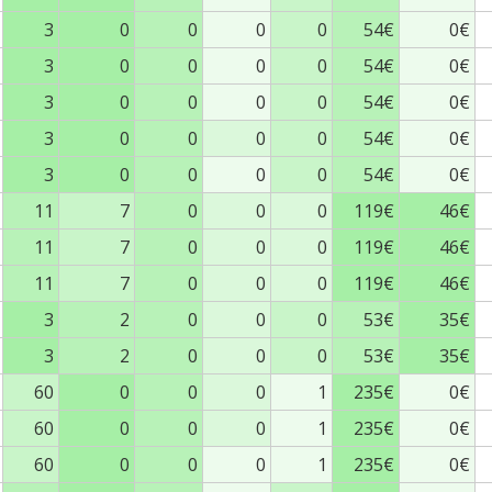
3
0
0
0
0
54€
0€
3
0
0
0
0
54€
0€
3
0
0
0
0
54€
0€
3
0
0
0
0
54€
0€
3
0
0
0
0
54€
0€
11
7
0
0
0
119€
46€
11
7
0
0
0
119€
46€
11
7
0
0
0
119€
46€
3
2
0
0
0
53€
35€
3
2
0
0
0
53€
35€
60
0
0
0
1
235€
0€
60
0
0
0
1
235€
0€
60
0
0
0
1
235€
0€