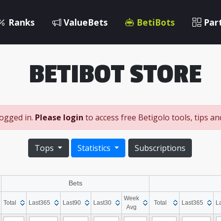
Ranks
ValueBets
BetiBots
Par
BETIBOT STORE
logged in.
Please login
to access free Betigolo tools, tips a
Tops
Statistics
Subscriptions
Bets
Week
Total
Last365
Last90
Last30
Total
Last365
L
Avg