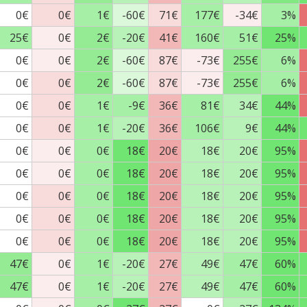
0€
0€
1€
-60€
71€
177€
-34€
3%
25€
0€
2€
-20€
41€
160€
51€
25%
0€
0€
2€
-60€
87€
-73€
255€
6%
0€
0€
2€
-60€
87€
-73€
255€
6%
0€
0€
1€
-9€
36€
81€
34€
44%
0€
0€
1€
-20€
36€
106€
9€
44%
0€
0€
0€
18€
20€
18€
20€
95%
0€
0€
0€
18€
20€
18€
20€
95%
0€
0€
0€
18€
20€
18€
20€
95%
0€
0€
0€
18€
20€
18€
20€
95%
0€
0€
0€
18€
20€
18€
20€
95%
47€
0€
1€
-20€
27€
49€
47€
60%
47€
0€
1€
-20€
27€
49€
47€
60%