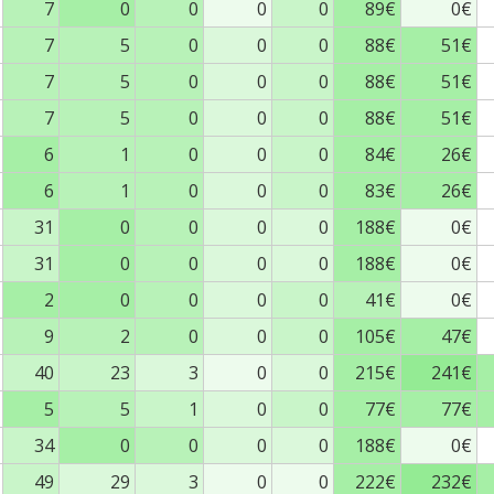
7
0
0
0
0
89€
0€
7
5
0
0
0
88€
51€
7
5
0
0
0
88€
51€
7
5
0
0
0
88€
51€
6
1
0
0
0
84€
26€
6
1
0
0
0
83€
26€
31
0
0
0
0
188€
0€
31
0
0
0
0
188€
0€
2
0
0
0
0
41€
0€
9
2
0
0
0
105€
47€
40
23
3
0
0
215€
241€
5
5
1
0
0
77€
77€
34
0
0
0
0
188€
0€
49
29
3
0
0
222€
232€