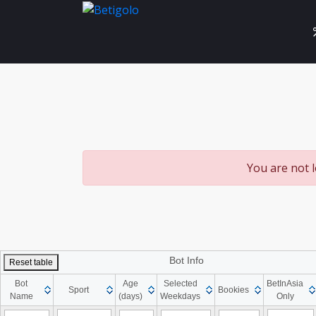
You are not 
Bot Info
Reset table
Bot
Age
Selected
BetInAsia
Sport
Bookies
Name
(days)
Weekdays
Only