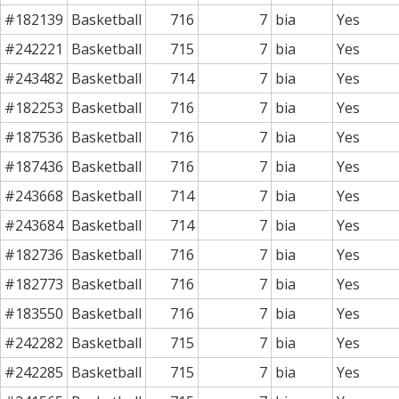
#182139
Basketball
716
7
bia
Yes
#242221
Basketball
715
7
bia
Yes
#243482
Basketball
714
7
bia
Yes
#182253
Basketball
716
7
bia
Yes
#187536
Basketball
716
7
bia
Yes
#187436
Basketball
716
7
bia
Yes
#243668
Basketball
714
7
bia
Yes
#243684
Basketball
714
7
bia
Yes
#182736
Basketball
716
7
bia
Yes
#182773
Basketball
716
7
bia
Yes
#183550
Basketball
716
7
bia
Yes
#242282
Basketball
715
7
bia
Yes
#242285
Basketball
715
7
bia
Yes