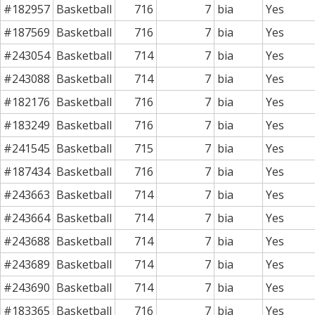
#182957
Basketball
716
7
bia
Yes
#187569
Basketball
716
7
bia
Yes
#243054
Basketball
714
7
bia
Yes
#243088
Basketball
714
7
bia
Yes
#182176
Basketball
716
7
bia
Yes
#183249
Basketball
716
7
bia
Yes
#241545
Basketball
715
7
bia
Yes
#187434
Basketball
716
7
bia
Yes
#243663
Basketball
714
7
bia
Yes
#243664
Basketball
714
7
bia
Yes
#243688
Basketball
714
7
bia
Yes
#243689
Basketball
714
7
bia
Yes
#243690
Basketball
714
7
bia
Yes
#183365
Basketball
716
7
bia
Yes