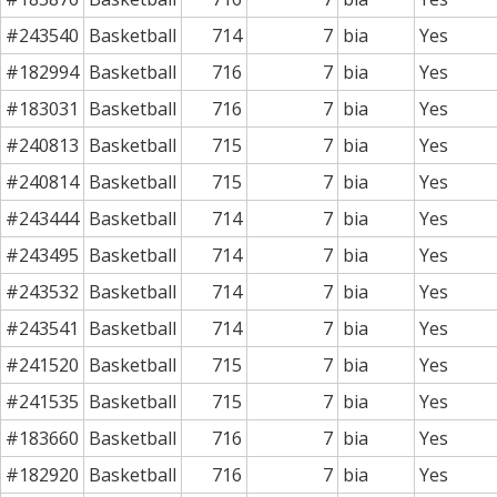
#243540
Basketball
714
7
bia
Yes
#182994
Basketball
716
7
bia
Yes
#183031
Basketball
716
7
bia
Yes
#240813
Basketball
715
7
bia
Yes
#240814
Basketball
715
7
bia
Yes
#243444
Basketball
714
7
bia
Yes
#243495
Basketball
714
7
bia
Yes
#243532
Basketball
714
7
bia
Yes
#243541
Basketball
714
7
bia
Yes
#241520
Basketball
715
7
bia
Yes
#241535
Basketball
715
7
bia
Yes
#183660
Basketball
716
7
bia
Yes
#182920
Basketball
716
7
bia
Yes