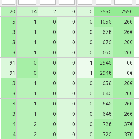
20
14
2
0
0
255€
255€
5
1
0
0
0
105€
26€
3
1
0
0
0
67€
26€
3
1
0
0
0
67€
26€
3
1
0
0
0
66€
26€
91
0
0
0
1
294€
0€
91
0
0
0
1
294€
0€
3
1
0
0
0
65€
26€
3
1
0
0
0
64€
26€
3
1
0
0
0
64€
26€
3
1
0
0
0
64€
26€
4
2
0
0
0
72€
37€
4
2
0
0
0
72€
37€