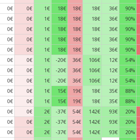
0€
0€
1€
18€
18€
18€
36€
90%
0€
0€
1€
18€
18€
18€
36€
90%
0€
0€
1€
18€
18€
18€
36€
90%
0€
0€
1€
18€
18€
18€
36€
90%
0€
0€
1€
18€
18€
18€
36€
90%
0€
0€
1€
-20€
36€
106€
12€
54%
0€
0€
1€
-20€
36€
106€
12€
54%
0€
0€
1€
-20€
36€
106€
12€
54%
0€
0€
1€
15€
19€
18€
35€
88%
0€
0€
1€
15€
19€
18€
35€
88%
0€
0€
2€
-37€
54€
142€
93€
20%
0€
0€
2€
-37€
54€
142€
93€
20%
0€
0€
2€
-37€
54€
142€
93€
20%