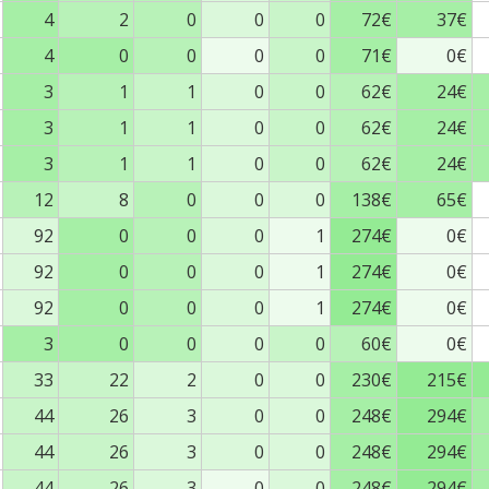
4
2
0
0
0
72€
37€
4
0
0
0
0
71€
0€
3
1
1
0
0
62€
24€
3
1
1
0
0
62€
24€
3
1
1
0
0
62€
24€
12
8
0
0
0
138€
65€
92
0
0
0
1
274€
0€
92
0
0
0
1
274€
0€
92
0
0
0
1
274€
0€
3
0
0
0
0
60€
0€
33
22
2
0
0
230€
215€
44
26
3
0
0
248€
294€
44
26
3
0
0
248€
294€
44
26
3
0
0
248€
294€