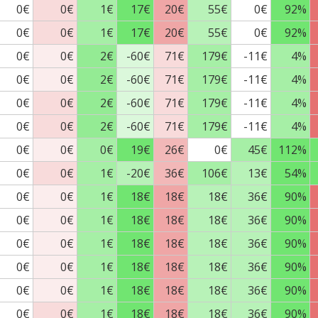
0€
0€
1€
17€
20€
55€
0€
92%
0€
0€
1€
17€
20€
55€
0€
92%
0€
0€
2€
-60€
71€
179€
-11€
4%
0€
0€
2€
-60€
71€
179€
-11€
4%
0€
0€
2€
-60€
71€
179€
-11€
4%
0€
0€
2€
-60€
71€
179€
-11€
4%
0€
0€
0€
19€
26€
0€
45€
112%
0€
0€
1€
-20€
36€
106€
13€
54%
0€
0€
1€
18€
18€
18€
36€
90%
0€
0€
1€
18€
18€
18€
36€
90%
0€
0€
1€
18€
18€
18€
36€
90%
0€
0€
1€
18€
18€
18€
36€
90%
0€
0€
1€
18€
18€
18€
36€
90%
0€
0€
1€
18€
18€
18€
36€
90%