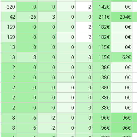
220
0
0
0
2
142€
0€
42
26
3
0
0
211€
294€
159
0
0
0
2
182€
0€
159
0
0
0
2
182€
0€
13
0
0
0
0
115€
0€
13
8
0
0
0
115€
62€
2
0
0
0
0
38€
0€
2
0
0
0
0
38€
0€
2
0
0
0
0
38€
0€
2
0
0
0
0
38€
0€
2
0
0
0
0
38€
0€
8
6
2
0
0
96€
96€
8
6
2
0
0
96€
96€